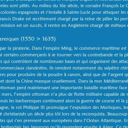
nies sont pillés. Au milieu du 16e siècle, le corsaire François Le 
lonies espagnoles et s’installe à Sainte-Lucie pour attaquer les 
Francis Drake est secrètement chargé par la reine de piller les por
mission est un succès, il rentre en Angleterre chargé de métaux e
aresques (1550 > 1635)
 par la piraterie. Dans l’empire Ming, le commerce maritime est t
 certains commerçants à se tourner vers la contrebande et la pira
s qui contrôlent de nombreuses bases et qui organisent des attaq
commerciaux clandestins. Ils vendent notamment du salpêtre chin
res pour produire de la poudre à canon, ainsi que de l’argent qu
 et dont la Chine manque cruellement. Dans la mer Méditerranée
 ottoman perd maintenant une importante bataille maritime face 
es mers, l’empire ottoman n’a plus de flotte militaire capable de r
uls les barbaresques continuent alors la guerre de course et la p
agne, le roi Philippe III promulgue l’expulsion des Morisques, le
christianisés un siècle plus tôt lors de la reconquista. Beaucoup p
ates qui s’en prennent aux européens dans l’Océan Atlantique. E
 hollandais Jan Janszoon qu’ils revendent ensuite à Alger. Ce der