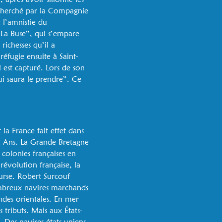
echerché par la Compagnie
 l’amnistie du
 “La Buse”, qui s’empare
richesses qu’il a
réfugie ensuite à Saint-
l est capturé. Lors de son
ui saura le prendre”. Ce
la France fait effet dans
t Ans. La Grande Bretagne
colonies françaises en
révolution française, la
ourse. Robert Surcouf
ombreux navires marchands
ndes orientales. En mer
 tributs. Mais aux États-
 Des navires états-uniens