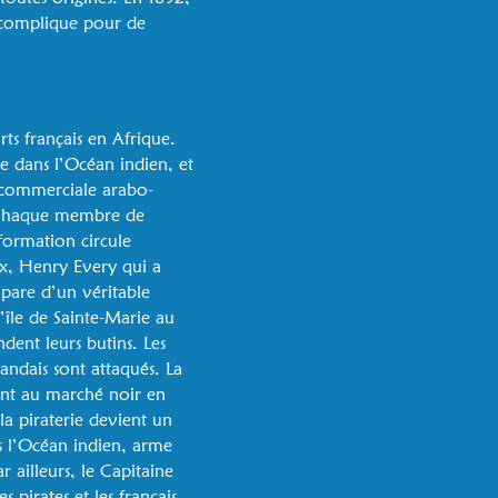
e complique pour de
ts français en Afrique.
ue dans l’Océan indien, et
 commerciale arabo-
s. Chaque membre de
nformation circule
ux, Henry Every qui a
mpare d’un véritable
île de Sainte-Marie au
dent leurs butins. Les
landais sont attaqués. La
sent au marché noir en
a piraterie devient un
s l’Océan indien, arme
 ailleurs, le Capitaine
irates et les français