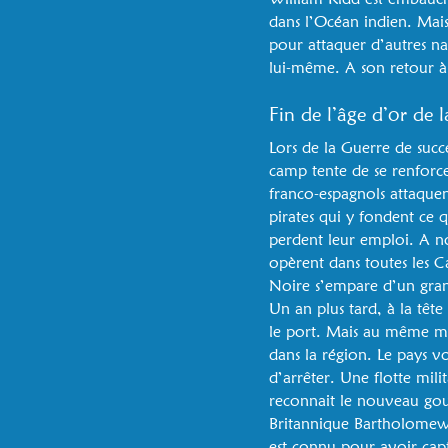
dans l’Océan indien. Mais 
pour attaquer d’autres na
lui-même. A son retour à
Fin de l’âge d’or de 
Lors de la Guerre de suc
camp tente de se renforce
franco-espagnols attaquen
pirates qui y fondent ce q
perdent leur emploi. A nou
opèrent dans toutes les
Noire s’empare d’un grand
Un an plus tard, à la tête 
le port. Mais au même mo
dans la région. Le pays v
d’arrêter. Une flotte mili
reconnait le nouveau gouve
Britannique Bartholomew R
est connu pour avoir capt