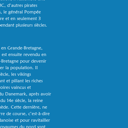
JC, d’autres pirates
is, le général Pompée
ire et en seulement 3
endant plusieurs siècles.
rt en Grande-Bretagne,
 est ensuite revendu en
nde-Bretagne pour devenir
r la population. Il
cle, les vikings
t et pillant les riches
toires vaincus et
 du Danemark, après avoir
u 14e siècle, la reine
uède. Cette dernière, ne
re de course, c’est-à-dire
anoise et pour ravitailler
is royaumes du nord sont