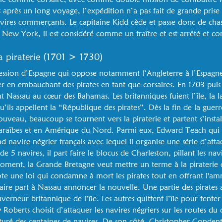
après un long voyage, l’expédition n’a pas fait de grande prise e
vires commerçants. Le capitaine Kidd cède et passe donc de chass
 New York, il est considéré comme un traître et est arrêté et 
la piraterie (1701 > 1730)
cession d’Espagne qui oppose notamment l’Angleterre à l’Espagne
r en embauchant des pirates en tant que corsaires. En 1703 puis e
t Nassau au cœur des Bahamas. Les britanniques fuient l’île, la l
u’ils appellent la “République des pirates”. Dès la fin de la guerr
veau, beaucoup se tournent vers la piraterie et partent s’install
 Caraïbes et en Amérique du Nord. Parmi eux, Edward Teach qu
 navire négrier français avec lequel il organise une série d’atta
de 5 navires, il part faire le blocus de Charleston, pillant les nav
ment, la Grande Bretagne veut mettre un terme à la piraterie
ote une loi qui condamne à mort les pirates tout en offrant l'amn
taire part à Nassau annoncer la nouvelle. Une partie des pirates a
rneur britannique de l’île. Les autres quittent l’île pour tenter 
oberts choisit d’attaquer les navires négriers sur les routes du 
uré des centaines de navires. De son côté, Christopher Condent, 