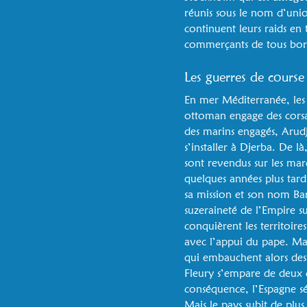
réunis sous le nom d’union
continuent leurs raids en 
commerçants de tous bords
Les guerres de cours
En mer Méditerranée, les
ottoman engage des corsair
des marins engagés, Arudj
s’installer à Djerba. De là
sont revendus sur les mar
quelques années plus tard
sa mission et son nom Bar
suzeraineté de l’Empire s
conquièrent les territoir
avec l’appui du pape. Mais
qui embauchent alors des
Fleury s’empare de deux 
conséquence, l’Espagne sé
Mais le pays subit de plus