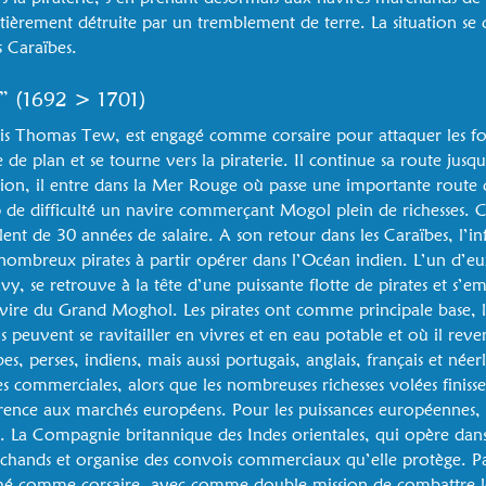
tièrement détruite par un tremblement de terre. La situation s
 Caraïbes.
s” (1692 > 1701)
is Thomas Tew, est engagé comme corsaire pour attaquer les for
de plan et se tourne vers la piraterie. Il continue sa route jusq
tion, il entre dans la Mer Rouge où passe une importante route
rop de difficulté un navire commerçant Mogol plein de richesse
lent de 30 années de salaire. A son retour dans les Caraïbes, l’i
nombreux pirates à partir opérer dans l’Océan indien. L’un d’e
vy, se retrouve à la tête d’une puissante flotte de pirates et s’e
vire du Grand Moghol. Les pirates ont comme principale base, l’
 peuvent se ravitailler en vivres et en eau potable et où il reven
, perses, indiens, mais aussi portugais, anglais, français et néer
es commerciales, alors que les nombreuses richesses volées finis
rence aux marchés européens. Pour les puissances européennes, l
e. La Compagnie britannique des Indes orientales, qui opère dan
chands et organise des convois commerciaux qu’elle protège. Par
é comme corsaire, avec comme double mission de combattre les p