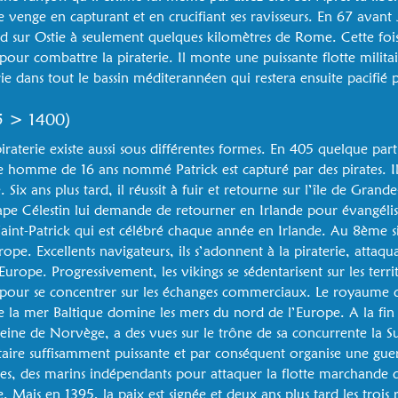
 se venge en capturant et en crucifiant ses ravisseurs. En 67 avant 
aid sur Ostie à seulement quelques kilomètres de Rome. Cette fo
pour combattre la piraterie. Il monte une puissante flotte milita
rie dans tout le bassin méditerannéen qui restera ensuite pacifié p
5 > 1400)
iraterie existe aussi sous différentes formes. En 405 quelque pa
e homme de 16 ans nommé Patrick est capturé par des pirates. Il
. Six ans plus tard, il réussit à fuir et retourne sur l’île de Gra
ape Célestin lui demande de retourner en Irlande pour évangélise
Saint-Patrick qui est célébré chaque année en Irlande. Au 8ème siè
pe. Excellents navigateurs, ils s’adonnent à la piraterie, attaquan
Europe. Progressivement, les vikings se sédentarisent sur les terri
 pour se concentrer sur les échanges commerciaux. Le royaume
de la mer Baltique domine les mers du nord de l’Europe. A la fin d
 reine de Norvège, a des vues sur le trône de sa concurrente la S
itaire suffisamment puissante et par conséquent organise une guer
res, des marins indépendants pour attaquer la flotte marchande d
e. Mais en 1395, la paix est signée et deux ans plus tard les tro