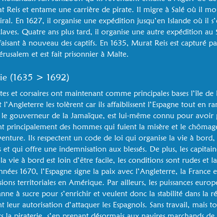
rat Reis et entame une carrière de pirate. Il migre à Salé où il 
ral. En 1627, il organise une expédition jusqu’en Islande où il s
ves. Quatre ans plus tard, il organise une autre expédition au 
 faisant à nouveau des captifs. En 1635, Murat Reis est capturé pa
érusalem et est fait prisonnier à Malte.
rie (1635 > 1692)
ates et corsaires ont maintenant comme principales bases l’île de
 l’Angleterre les tolèrent car ils affaiblissent l’Espagne tout e
 le gouverneur de la Jamaïque, est lui-même connu pour avoir p
ont principalement des hommes qui fuient la misère et le chômag
aventure. Ils respectent un code de loi qui organise la vie à bord,
s et qui offre une indemnisation aux blessés. De plus, les capitain
 vie à bord est loin d’être facile, les conditions sont rudes et
années 1670, l’Espagne signe la paix avec l’Angleterre, la France e
sions territoriales en Amérique. Par ailleurs, les puissances euro
anne à sucre pour s’enrichir et veulent donc la stabilité dans la r
nt leur autorisation d’attaquer les Espagnols. Sans travail, mais 
 la piraterie, s’en prenant désormais aux navires marchands de 