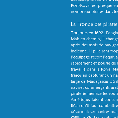
Port-Royal est presque en
nombreux pirates dans les
La “ronde des pirate
Toujours en 1692, l’angla
Mais en chemin, il change 
après des mois de naviga
indienne. Il pille sans t
l’équipage reçoit l’équiva
rapidement et pousse de 
travaillé dans la Royal Na
trésor en capturant un na
large de Madagascar où ils
navires commerçants arabes
piraterie menace les rout
Amérique, faisant concur
fléau qu’il faut combattr
désormais ses navires mar
William Kidd est embauch