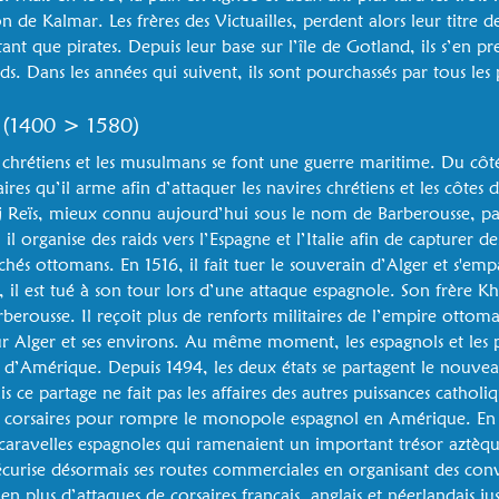
 de Kalmar. Les frères des Victuailles, perdent alors leur titre d
tant que pirates. Depuis leur base sur l’île de Gotland, ils s’en p
. Dans les années qui suivent, ils sont pourchassés par tous les 
e (1400 > 1580)
 chrétiens et les musulmans se font une guerre maritime. Du cô
es qu’il arme afin d’attaquer les navires chrétiens et les côtes 
 Reïs, mieux connu aujourd’hui sous le nom de Barberousse, par
, il organise des raids vers l’Espagne et l’Italie afin de capturer d
chés ottomans. En 1516, il fait tuer le souverain d’Alger et s'e
, il est tué à son tour lors d’une attaque espagnole. Son frère 
berousse. Il reçoit plus de renforts militaires de l’empire otto
ur Alger et ses environs. Au même moment, les espagnols et les 
es d’Amérique. Depuis 1494, les deux états se partagent le nouvea
 ce partage ne fait pas les affaires des autres puissances cathol
 corsaires pour rompre le monopole espagnol en Amérique. En 1
caravelles espagnoles qui ramenaient un important trésor aztèq
curise désormais ses routes commerciales en organisant des con
 en plus d’attaques de corsaires français, anglais et néerlandais j