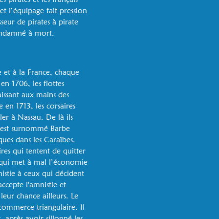
t l’équipage fait pression
eur de pirates à pirate
condamné à mort.
 et à la France, chaque
n 1706, les flottes
aissant aux mains des
e en 1713, les corsaires
er à Nassau. De là ils
i est surnommé Barbe
ques dans les Caraïbes.
ires qui tentent de quitter
 qui met à mal l’économie
istie à ceux qui décident
ccepte l'amnistie et
leur chance ailleurs. Le
commerce triangulaire. Il
après avoir sillonné les