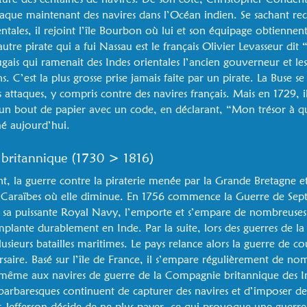
taque maintenant des navires dans l’Océan indien. Se sachant r
ntales, il rejoint l’île Bourbon où lui et son équipage obtiennent
tre pirate qui a fui Nassau est le français Olivier Levasseur dit
ais qui ramenait des Indes orientales l’ancien gouverneur et les 
 C’est la plus grosse prise jamais faite par un pirate. La Buse se 
 attaques, y compris contre des navires français. Mais en 1729, i
é un bout de papier avec un code, en déclarant, “Mon trésor à q
hé aujourd’hui.
 britannique (1730 > 1816)
t, la guerre contre la piraterie menée par la Grande Bretagne et 
es Caraïbes où elle diminue. En 1756 commence la Guerre de Sep
 sa puissante Royal Navy, l’emporte et s’empare de nombreuses 
lante durablement en Inde. Par la suite, lors des guerres de la 
sieurs batailles maritimes. Le pays relance alors la guerre de c
saire. Basé sur l’île de France, il s’empare régulièrement de n
t même aux navires de guerre de la Compagnie britannique des I
 barbaresques continuent de capturer des navires et d’imposer des
 Jefferson décide de ne plus payer, ce qui provoque une guerre.