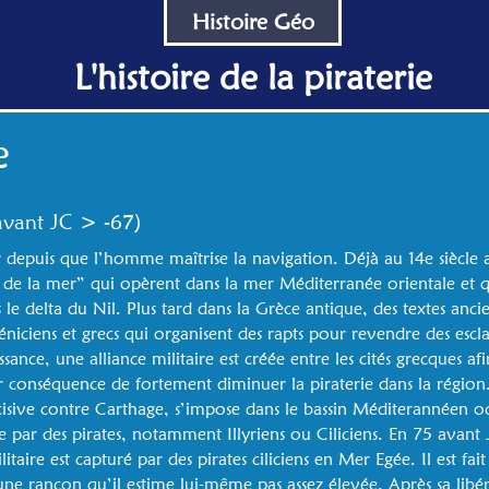
Histoire Géo
L'histoire de la piraterie
e
 avant JC > -67)
er depuis que l’homme maîtrise la navigation. Déjà au 14e siècle 
de la mer” qui opèrent dans la mer Méditerranée orientale et q
e delta du Nil. Plus tard dans la Grèce antique, des textes anci
iciens et grecs qui organisent des rapts pour revendre des escla
nce, une alliance militaire est créée entre les cités grecques af
ur conséquence de fortement diminuer la piraterie dans la région
isive contre Carthage, s’impose dans le bassin Méditerannéen occ
 par des pirates, notamment Illyriens ou Ciliciens. En 75 avant J
itaire est capturé par des pirates ciliciens en Mer Egée. Il est fa
 une rançon qu’il estime lui-même pas assez élevée. Après sa libé