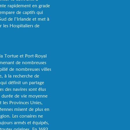
monte rapidement en grade
’empare de captifs qui
Sud de l’Irlande et met à
r les Hospitaliers de
 la Tortue et Port-Royal
n ramenant de nombreuses
illé de nombreuses villes
e, à la recherche de
 qui définit un partage
es des navires sont élus
 la durée de vie moyenne
t les Provinces Unies,
péennes misent de plus en
égion. Les corsaires ne
toujours armés et équipés,
toutes origines. En 1692,