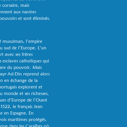
e corsaire, mais
rennent aux navires
pouvoirs et sont éliminés.
té musulman, l’empire
du sud de l’Europe. L’un
t avec ses frères
es esclaves catholiques qui
mpare du pouvoir. Mais
Khayr-Ad-Din reprend alors
man en échange de la
portugais explorent et
u monde et ses richesses,
iques d’Europe de l’Ouest
522, le français Jean
ue en Espagne. En
vois maritimes protégés.
usque dans les Caraïbes où