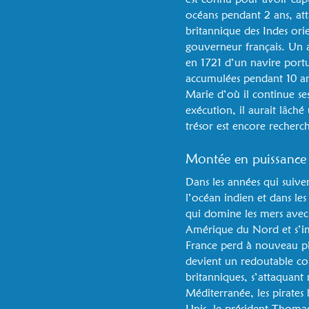
océans pendant 2 ans, at
britannique des Indes orie
gouverneur français. Un au
en 1721 d’un navire portug
accumulées pendant 10 ans.
Marie d’où il continue ses
exécution, il aurait lâch
trésor est encore recherc
Montée en puissance
Dans les années qui suiven
l’océan indien et dans l
qui domine les mers avec
Amérique du Nord et s’imp
France perd à nouveau plu
devient un redoutable cor
britanniques, s’attaquan
Méditerranée, les pirates
Unis, le président Thomas